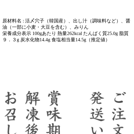
原材料名 : 活〆穴子（韓国産）、出し汁（調味料など）、醤
油（一部に小麦・大豆を含む）、みりん
栄養成分表示 100gあたり 熱量262kcal たんぱく質25.0g 脂質
９．３g 炭水化物14.4g 食塩相当量14.5g（推定値）