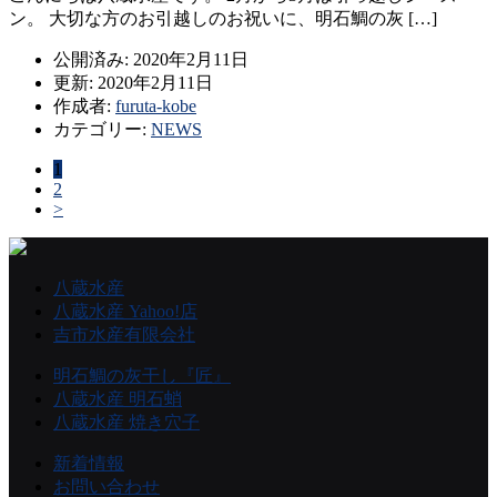
ン。 大切な方のお引越しのお祝いに、明石鯛の灰 […]
公開済み: 2020年2月11日
更新: 2020年2月11日
作成者:
furuta-kobe
カテゴリー:
NEWS
1
2
>
八蔵水産
八蔵水産 Yahoo!店
吉市水産有限会社
明石鯛の灰干し『匠』
八蔵水産 明石蛸
八蔵水産 焼き穴子
新着情報
お問い合わせ